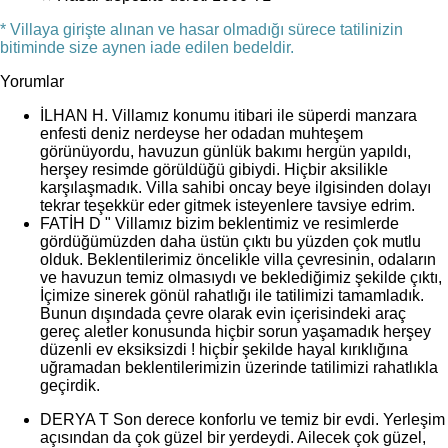
* Villaya girişte alınan ve hasar olmadığı sürece tatilinizin
bitiminde size aynen iade edilen bedeldir.
Yorumlar
İLHAN H.
Villamız konumu itibari ile süperdi manzara
enfesti deniz nerdeyse her odadan muhteşem
görünüyordu, havuzun günlük bakımı hergün yapıldı,
herşey resimde görüldüğü gibiydi. Hiçbir aksilikle
karşılaşmadık. Villa sahibi oncay beye ilgisinden dolayı
tekrar teşekkür eder gitmek isteyenlere tavsiye edrim.
FATİH D
" Villamız bizim beklentimiz ve resimlerde
gördüğümüzden daha üstün çıktı bu yüzden çok mutlu
olduk. Beklentilerimiz öncelikle villa çevresinin, odaların
ve havuzun temiz olmasıydı ve beklediğimiz şekilde çıktı,
İçimize sinerek gönül rahatlığı ile tatilimizi tamamladık.
Bunun dışındada çevre olarak evin içerisindeki araç
gereç aletler konusunda hiçbir sorun yaşamadık herşey
düzenli ev eksiksizdi ! hiçbir şekilde hayal kırıklığına
uğramadan beklentilerimizin üzerinde tatilimizi rahatlıkla
geçirdik.
DERYA T
Son derece konforlu ve temiz bir evdi. Yerleşim
açısından da çok güzel bir yerdeydi. Ailecek çok güzel,