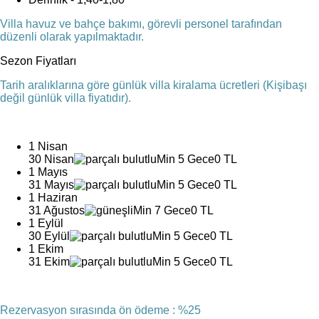
Villa havuz ve bahçe bakımı, görevli personel tarafından
düzenli olarak yapılmaktadır.
Sezon Fiyatları
Tarih aralıklarına göre günlük villa kiralama ücretleri (Kişibaşı
değil günlük villa fiyatıdır).
1 Nisan
30 Nisan
Min 5 Gece
0 TL
1 Mayıs
31 Mayıs
Min 5 Gece
0 TL
1 Haziran
31 Ağustos
Min 7 Gece
0 TL
1 Eylül
30 Eylül
Min 5 Gece
0 TL
1 Ekim
31 Ekim
Min 5 Gece
0 TL
Rezervasyon sırasında ön ödeme : %25