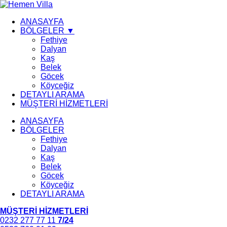
ANASAYFA
BÖLGELER ▼
Fethiye
Dalyan
Kaş
Belek
Göcek
Köyceğiz
DETAYLI ARAMA
MÜŞTERİ HİZMETLERİ
ANASAYFA
BÖLGELER
Fethiye
Dalyan
Kaş
Belek
Göcek
Köyceğiz
DETAYLI ARAMA
MÜŞTERİ HİZMETLERİ
0232 277 77 11
7/24