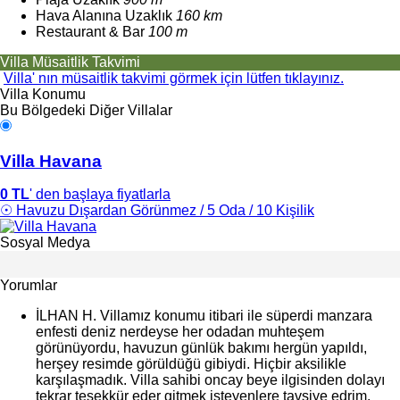
Hava Alanına Uzaklık
160 km
Restaurant & Bar
100 m
Villa Müsaitlik Takvimi
Villa' nın müsaitlik takvimi görmek için lütfen tıklayınız.
Villa Konumu
Bu Bölgedeki Diğer Villalar
Villa Havana
0 TL
' den başlaya fiyatlarla
☉ Havuzu Dışardan Görünmez / 5 Oda / 10 Kişilik
Sosyal Medya
Yorumlar
İLHAN H.
Villamız konumu itibari ile süperdi manzara
enfesti deniz nerdeyse her odadan muhteşem
görünüyordu, havuzun günlük bakımı hergün yapıldı,
herşey resimde görüldüğü gibiydi. Hiçbir aksilikle
karşılaşmadık. Villa sahibi oncay beye ilgisinden dolayı
tekrar teşekkür eder gitmek isteyenlere tavsiye edrim.