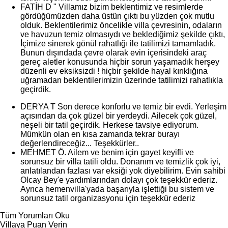
FATİH D
" Villamız bizim beklentimiz ve resimlerde
gördüğümüzden daha üstün çıktı bu yüzden çok mutlu
olduk. Beklentilerimiz öncelikle villa çevresinin, odaların
ve havuzun temiz olmasıydı ve beklediğimiz şekilde çıktı,
İçimize sinerek gönül rahatlığı ile tatilimizi tamamladık.
Bunun dışındada çevre olarak evin içerisindeki araç
gereç aletler konusunda hiçbir sorun yaşamadık herşey
düzenli ev eksiksizdi ! hiçbir şekilde hayal kırıklığına
uğramadan beklentilerimizin üzerinde tatilimizi rahatlıkla
geçirdik.
DERYA T
Son derece konforlu ve temiz bir evdi. Yerleşim
açısından da çok güzel bir yerdeydi. Ailecek çok güzel,
neşeli bir tatil geçirdik. Herkese tavsiye ediyorum.
Mümkün olan en kısa zamanda tekrar burayı
değerlendireceğiz... Teşekkürler..
MEHMET Ö.
Ailem ve benim için gayet keyifli ve
sorunsuz bir villa tatili oldu. Donanım ve temizlik çok iyi,
anlatılandan fazlası var eksiği yok diyebilirim. Evin sahibi
Olcay Bey'e yardımlarından dolayı çok teşekkür ederiz.
Ayrıca hemenvilla'yada başarıyla işlettiği bu sistem ve
sorunsuz tatil organizasyonu için teşekkür ederiz
Tüm Yorumları Oku
Villaya Puan Verin