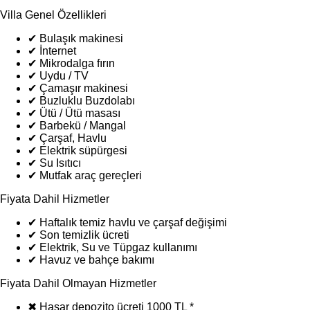
Villa Genel Özellikleri
✔
Bulaşık makinesi
✔
İnternet
✔
Mikrodalga fırın
✔
Uydu / TV
✔
Çamaşır makinesi
✔
Buzluklu Buzdolabı
✔
Ütü / Ütü masası
✔
Barbekü / Mangal
✔
Çarşaf, Havlu
✔
Elektrik süpürgesi
✔
Su Isıtıcı
✔
Mutfak araç gereçleri
Fiyata Dahil Hizmetler
✔
Haftalık temiz havlu ve çarşaf değişimi
✔
Son temizlik ücreti
✔
Elektrik, Su ve Tüpgaz kullanımı
✔
Havuz ve bahçe bakımı
Fiyata Dahil Olmayan Hizmetler
✖
Hasar depozito ücreti 1000 TL *