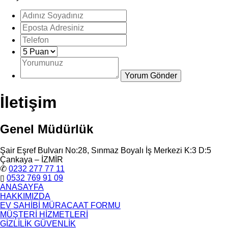
İletişim
Genel Müdürlük
Şair Eşref Bulvarı No:28, Sınmaz Boyalı İş Merkezi K:3 D:5
Çankaya – İZMİR
✆
0232 277 77 11
▯
0532 769 91 09
ANASAYFA
HAKKIMIZDA
EV SAHİBİ MÜRACAAT FORMU
MÜŞTERİ HİZMETLERİ
GİZLİLİK GÜVENLİK