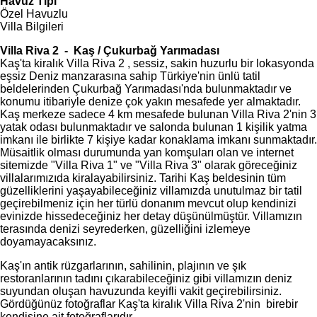
Havuz Tipi
Özel Havuzlu
Villa Bilgileri
Villa Riva 2 - Kaş / Çukurbağ Yarımadası
Kaş'ta kiralık Villa Riva 2 , sessiz, sakin huzurlu bir lokasyonda
eşsiz Deniz manzarasına sahip Türkiye'nin ünlü tatil
beldelerinden Çukurbağ Yarımadası'nda bulunmaktadır ve
konumu itibariyle denize çok yakın mesafede yer almaktadır.
Kaş merkeze sadece 4 km mesafede bulunan Villa Riva 2'nin 3
yatak odası bulunmaktadır ve salonda bulunan 1 kişilik yatma
imkanı ile birlikte 7 kişiye kadar konaklama imkanı sunmaktadır.
Müsaitlik olması durumunda yan komşuları olan ve internet
sitemizde "Villa Riva 1" ve "Villa Riva 3" olarak göreceğiniz
villalarımızıda kiralayabilirsiniz. Tarihi Kaş beldesinin tüm
güzelliklerini yaşayabileceğiniz villamızda unutulmaz bir tatil
geçirebilmeniz için her türlü donanım mevcut olup kendinizi
evinizde hissedeceğiniz her detay düşünülmüştür. Villamızın
terasında denizi seyrederken, güzelliğini izlemeye
doyamayacaksınız.
Kaş'ın antik rüzgarlarının, sahilinin, plajının ve şık
restoranlarının tadını çıkarabileceğiniz gibi villamızın deniz
suyundan oluşan havuzunda keyifli vakit geçirebilirsiniz.
Gördüğünüz fotoğraflar Kaş'ta kiralık Villa Riva 2'nin birebir
kendisine ait fotoğraflarıdır.